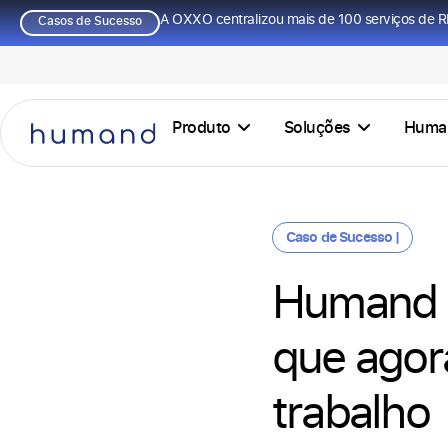
A OXXO centralizou mais de 100 serviços de R
Casos de Sucesso
Produto
Soluções
Huma
Caso de Sucesso |
Humand +
que agor
trabalho