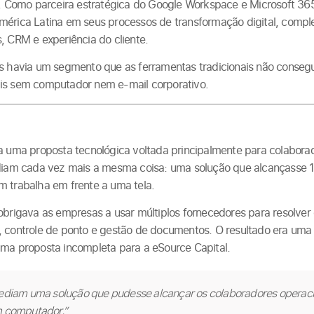
ca. Como parceira estratégica do Google Workspace e Microsoft 3
mérica Latina em seus processos de transformação digital, comp
, CRM e experiência do cliente.
as havia um segmento que as ferramentas tradicionais não conseg
is sem computador nem e-mail corporativo.
a uma proposta tecnológica voltada principalmente para colaborad
ediam cada vez mais a mesma coisa: uma solução que alcançasse 
m trabalha em frente a uma tela.
obrigava as empresas a usar múltiplos fornecedores para resolver
, controle de ponto e gestão de documentos. O resultado era uma
uma proposta incompleta para a eSource Capital.
pediam uma solução que pudesse alcançar os colaboradores operaci
m computador.”