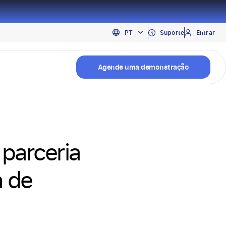
EN
Suporte
Entrar
PT
ES
Agende uma demonstração
parceria
a de