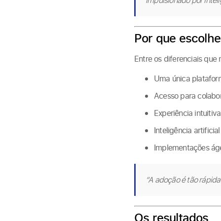
impulsionado por intelig
Por que escolh
Entre os diferenciais que
Uma única platafor
Acesso para colabo
Experiência intuitiv
Inteligência artific
Implementações ágei
“A adoção é tão rápida
Os resultados