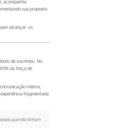
65, acompanha
lementando sua proposta
uiam alcançar: os
ores de escritório. No
100% da força de
 comunicação interna,
 experiência fragmentada
onais que não tinham