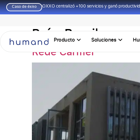
OXXO centralizó +100 servicios y ganó productivi
Caso de éxito
País:
Brasil
Producto
Soluciones
Hu
Rede Carmel