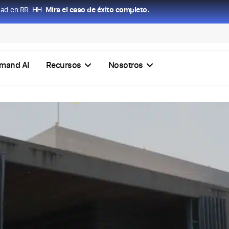
dad en RR. HH.
Mira el caso de éxito completo.
mand AI
Recursos
Nosotros