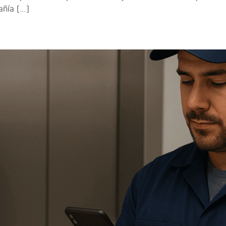
añía […]