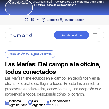
OXXO centralizó +100 servicios y ganó productividad en RR.
Caso de éxito
HH.
Mira el caso de éxito completo.
EN
ES
PT
Soporte
Iniciar sesión
Agenda una demo
Caso de éxito |
Agroindustrial
Las Marías: Del campo a la oficina,
todos conectados
Las Marías tiene equipos en el campo, en depósitos y en la
oficina. El desafío era llegar a todos. En esta historia sobre
procesos estandarizados, conexión real y una adopción que
sorprendió a todos, descubrirás cómo lo lograron.
Industria
País
Colaboradores
Agroindustrial
Argentina
1.500