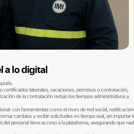
a lo digital
spués.
certificados laborales, vacaciones, permisos o contratación,
zación de la contratación redujo los tiempos administrativos y
ional: con herramientas como el muro de red social, notificacio
ormar cambios y recibir solicitudes en tiempo real, sin importar l
% del personal tiene acceso a la plataforma, asegurando que nad