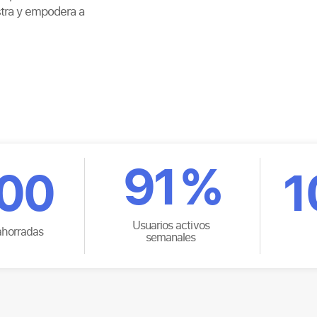
stra y empodera a
91
%
500
1
Usuarios activos
ahorradas
semanales