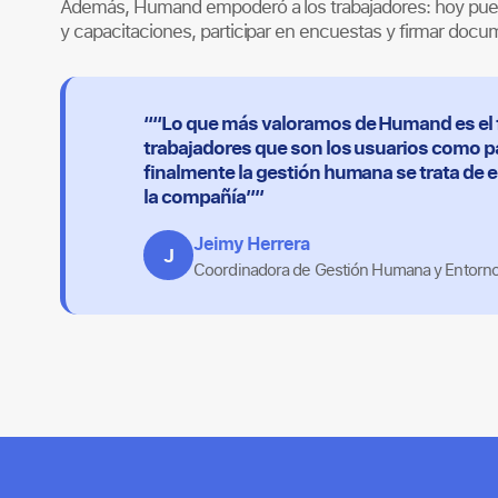
Además, Humand empoderó a los trabajadores: hoy puede
y capacitaciones, participar en encuestas y firmar docu
““Lo que más valoramos de Humand es el fá
trabajadores que son los usuarios como p
finalmente la gestión humana se trata de e
la compañía””
Jeimy Herrera
J
Coordinadora de Gestión Humana y Entorn