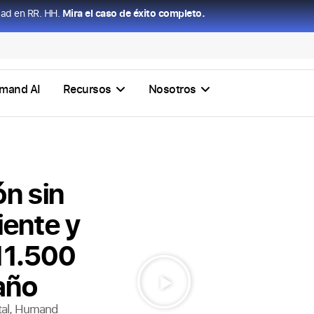
dad en RR. HH.
Mira el caso de éxito completo.
mand AI
Recursos
Nosotros
n sin
iente y
11.500
año
ital, Humand