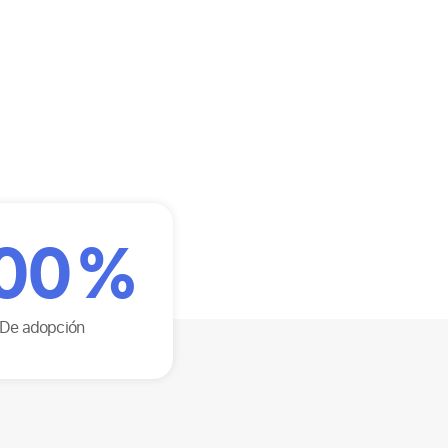
00
%
De adopción