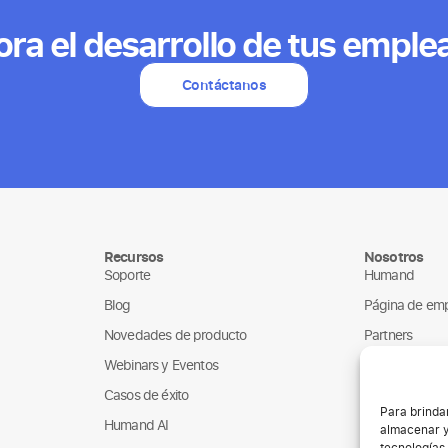
ora el desarrollo de tus emple
Contáctanos
Recursos
Nosotros
Soporte
Humand
Blog
Página de em
Novedades de producto
Partners
Webinars y Eventos
ONGs
Casos de éxito
Para brinda
Humand AI
almacenar y
tecnologías