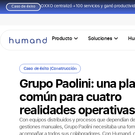
OXXO centralizó +100 servicios y ganó productivi
Caso de éxito
Producto
Soluciones
Hu
Caso de éxito |
Construcción
Grupo Paolini: una pl
común para cuatro
realidades operativas
Con equipos distribuidos y procesos que dependían de 
gestiones manuales, Grupo Paolini necesitaba una for
acompañar a todos sus colaboradores. Con Humand, cen