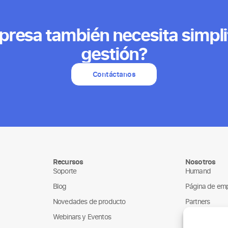
resa también necesita simpli
gestión?
Contáctanos
Recursos
Nosotros
Soporte
Humand
Blog
Página de em
Novedades de producto
Partners
Webinars y Eventos
ONGs