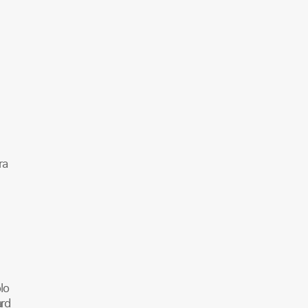
ra
lo
ard