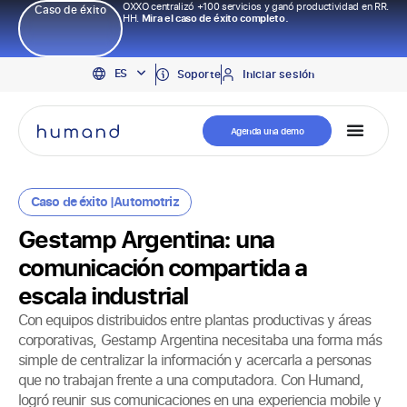
OXXO centralizó +100 servicios y ganó productividad en RR.
Caso de éxito
HH.
Mira el caso de éxito completo.
EN
ES
PT
Soporte
Iniciar sesión
Agenda una demo
Caso de éxito |
Automotriz
Gestamp Argentina: una
comunicación compartida a
escala industrial
Con equipos distribuidos entre plantas productivas y áreas
corporativas, Gestamp Argentina necesitaba una forma más
simple de centralizar la información y acercarla a personas
que no trabajan frente a una computadora. Con Humand,
logró reunir sus comunicaciones en una experiencia mobile y