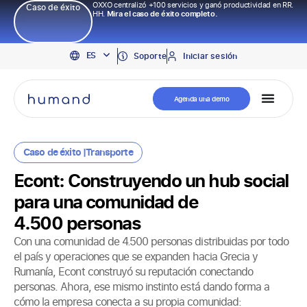
OXXO centralizó +100 servicios y ganó productividad en RR.
Caso de éxito
HH.
Mira el caso de éxito completo.
EN
ES
PT
Soporte
Iniciar sesión
Agenda una demo
Caso de éxito |
Transporte
Econt: Construyendo un hub social
para una comunidad de
4.500 personas
Con una comunidad de 4.500 personas distribuidas por todo
el país y operaciones que se expanden hacia Grecia y
Rumanía, Econt construyó su reputación conectando
personas. Ahora, ese mismo instinto está dando forma a
cómo la empresa conecta a su propia comunidad: