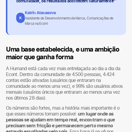
comunidade, os resultados acontecem naturalmente”
Katrin Atanasova
K
Assistente de Desenvolvimento de Marca, Comunicações de
Marca na Econt
Uma base estabelecida, e uma ambição
maior que ganha forma
A Humand está cada vez mais entrelaçada ao dia a dia da
Econt. Dentro da comunidade de 4.500 pessoas, 4.424
contas estão ativadas (usuários que entraram na
comunidade ao menos uma vez), e 99% são usuários ativos
mensais (usuários únicos que entraram ao menos uma vez
nos últimos 28 dias).
Os números são fortes, mas a história mais importante é o
que esses números tornam possível:
um lugar onde as
pessoas se ajudam em tempo real, encontram o que
precisam sem fricção e permanecem perto mesmo
estando espalhadas pelo país.
Essa base já se vê nos