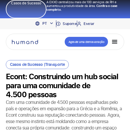
A OXXO centralizou mais de 100 serviços de RH e
Casos de Sucesso
aumentou a produtividade da área.
Confira o case
completo.
EN
PT
ES
Suporte
Entrar
Agende uma demonstração
Casos de Sucesso |
Transporte
Econt: Construindo um hub social
para uma comunidade de
4.500 pessoas
Com uma comunidade de 4.500 pessoas espalhadas pelo
país e operações em expansão para a Grécia e a Romênia, a
Econt construiu sua reputação conectando pessoas. Agora,
esse mesmo instinto está moldando como a empresa
conecta sua própria comunidade: construindo um espaço