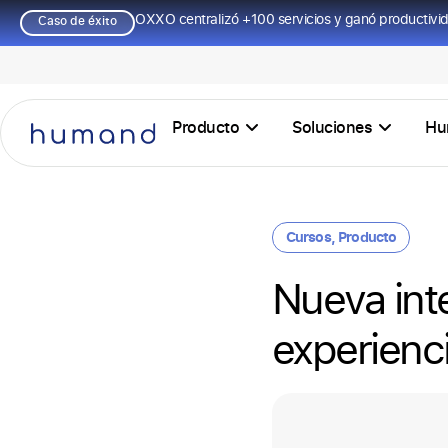
OXXO centralizó +100 servicios y ganó productivi
Caso de éxito
Producto
Soluciones
Hu
Cursos
,
Producto
Nueva int
experienci