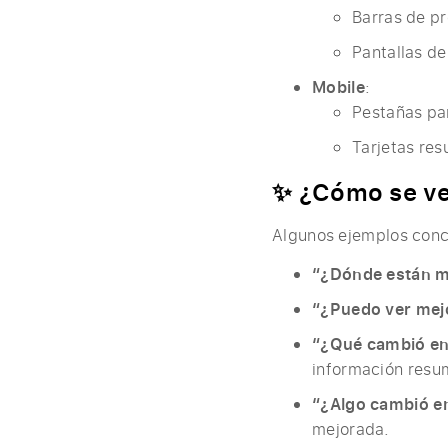
Barras de p
Pantallas de
Mobile
:
Pestañas pa
Tarjetas res
✨ ¿Cómo se ve 
Algunos ejemplos concr
“¿Dónde están m
“¿Puedo ver mej
“¿Qué cambió en
información resu
“¿Algo cambió en
mejorada.