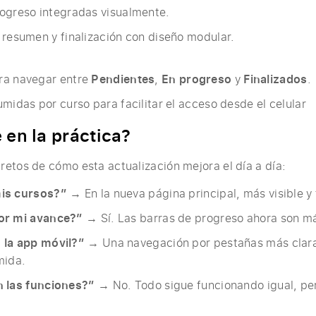
rogreso integradas visualmente.
 resumen y finalización con diseño modular.
ra navegar entre
Pendientes
,
En progreso
y
Finalizados
.
umidas por curso para facilitar el acceso desde el celular
en la práctica?
etos de cómo esta actualización mejora el día a día:
is cursos?”
→ En la nueva página principal, más visible y f
or mi avance?”
→ Sí. Las barras de progreso ahora son más
 la app móvil?”
→ Una navegación por pestañas más clara 
mida.
 las funciones?”
→ No. Todo sigue funcionando igual, per