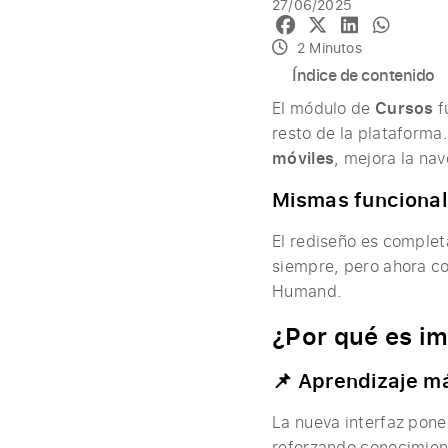
27/06/2025
2 Minutos
Índice de contenido
El módulo de
Cursos
f
resto de la plataforma.
móviles
, mejora la na
Mismas funcional
El rediseño es comple
siempre, pero ahora co
Humand.
¿Por qué es i
📌 Aprendizaje má
La nueva interfaz pone
reforzando conocimient