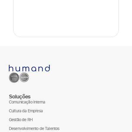
Ba
cu
de
Rea
Soluções
Comunicação Interna
Cultura da Empresa
Gestão de RH
Desenvolvimento de Talentos