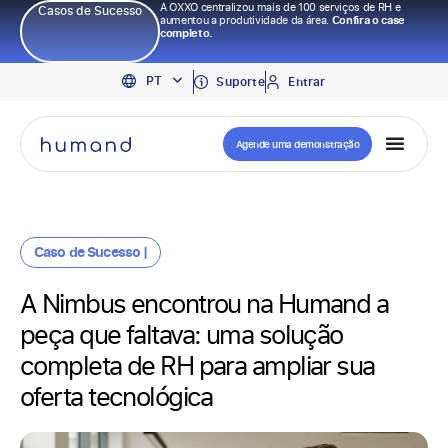
A OXXO centralizou mais de 100 serviços de RH e
Casos de Sucesso
aumentou a produtividade da área.
Confira o case
completo.
EN
PT
ES
Suporte
Entrar
Agende uma demonstração
Caso de Sucesso |
A Nimbus encontrou na Humand a
peça que faltava: uma solução
completa de RH para ampliar sua
oferta tecnológica