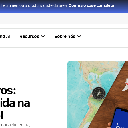
H e aumentou a produtividade da área.
Confira o case completo.
nd AI
Recursos
Sobre nós
vos:
ida na
l
ais eficiência,