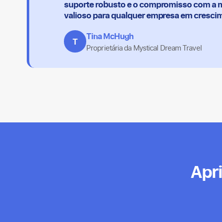
suporte robusto e o compromisso com a m
valioso para qualquer empresa em cresci
Tina McHugh
T
Proprietária da Mystical Dream Travel
Apr