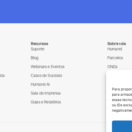
Recursos
Sobre nós
Suporte
Humand
Blog
Parceiros
Webinars e Eventos
ONGs
tos
Casos de Sucesso
LGPD
Humand AI
Para propor
Sala de Imprensa
para armaze
essas tecno
Guias e Relatórios
ou IDs exclu
negativamen