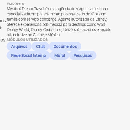
EMPRESA
Mystical Dream Travel é uma agência de viagens americana
especializada em planejamento personalizado de férias em
família com serviço concierge. Agente autorizada da Disney,
nos
oferece experiências sob medida para destinos como Walt
e
Disney World, Disney Cruise Line, Universal, cruzeiros e resorts
all-inclusive no Caribe e México.
sos
MÓDULOS UTILIZADOS
Arquivos
Chat
Documentos
Rede Social Interna
Mural
Pesquisas