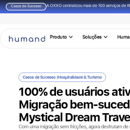
A OXXO centralizou mais de 100 serviços de R
Casos de Sucesso
Produto
Soluções
Huma
Casos de Sucesso |
Hospitalidade & Turismo
100% de usuários ati
Migração bem-suced
Mystical Dream Trave
Com uma migração sem fricções, agora desfrutam de m