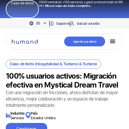
OXXO centralizó +100 servicios y ganó productividad en RR.
Caso de éxito
HH.
Mira el caso de éxito completo.
EN
ES
PT
Soporte
Iniciar sesión
Agenda una demo
Caso de éxito |
Hospitalidad & Turismo
&
Turismo
100% usuarios activos: Migración
efectiva en Mystical Dream Travel
Con una migración sin fricciones, ahora disfrutan de mayor
eficiencia, mejor colaboración y un espacio de trabajo
totalmente personalizado.
Industria
País
Servicios
Estados Unidos
Contáctanos