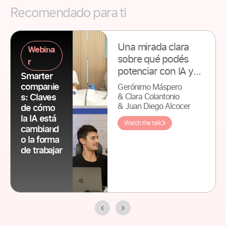
Recomendado para ti
Una mirada clara
Webina
sobre qué podés
r
potenciar con IA y
Smarter
qué es
companie
Gerónimo Máspero
irreemplazable. La IA
& Clara Colantonio
s: Claves
es excelente para
& Juan Diego Alcocer
de cómo
la IA está
resolver procesos
Watch the talk
cambiand
operativos y
o la forma
repetitivos, pero hay
de trabajar
decisiones,
conversaciones y
vínculos que van a
seguir siendo
siempre humanos.
Te llevás el criterio