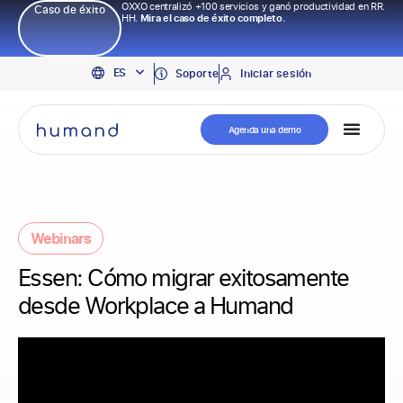
OXXO centralizó +100 servicios y ganó productividad en RR.
Caso de éxito
HH.
Mira el caso de éxito completo.
EN
ES
PT
Soporte
Iniciar sesión
Agenda una demo
Webinars
Essen: Cómo migrar exitosamente
desde Workplace a Humand