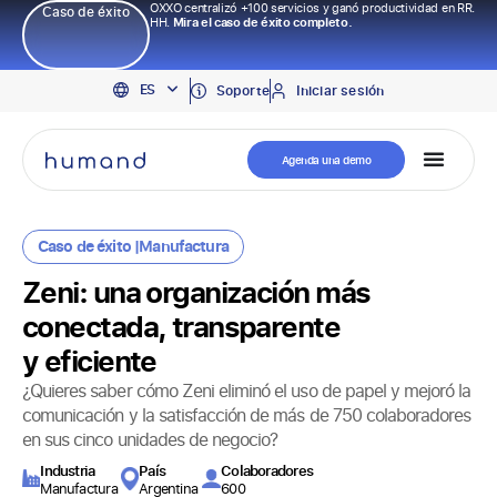
OXXO centralizó +100 servicios y ganó productividad en RR.
Caso de éxito
HH.
Mira el caso de éxito completo.
EN
ES
PT
Soporte
Iniciar sesión
Agenda una demo
Caso de éxito |
Manufactura
Zeni: una organización más
conectada, transparente
y eficiente
¿Quieres saber cómo Zeni eliminó el uso de papel y mejoró la
comunicación y la satisfacción de más de 750 colaboradores
en sus cinco unidades de negocio?
Industria
País
Colaboradores
Manufactura
Argentina
600