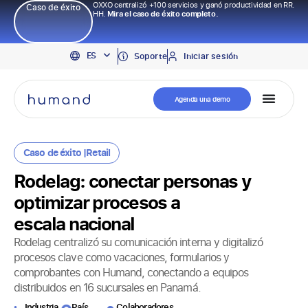
OXXO centralizó +100 servicios y ganó productividad en RR.
Caso de éxito
HH.
Mira el caso de éxito completo.
EN
ES
PT
Soporte
Iniciar sesión
Agenda una demo
Caso de éxito |
Retail
Rodelag: conectar personas y
optimizar procesos a
escala nacional
Rodelag centralizó su comunicación interna y digitalizó
procesos clave como vacaciones, formularios y
comprobantes con Humand, conectando a equipos
distribuidos en 16 sucursales en Panamá.
Industria
País
Colaboradores