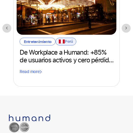
so
Rea
Perú
Entretenimiento
De Workplace a Humand: +85%
de usuarios activos y cero pérdida
de data
Read more