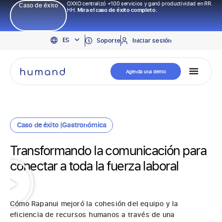
OXXO centralizó +100 servicios y ganó productividad en RR.
Caso de éxito
HH.
Mira el caso de éxito completo.
EN
ES
PT
Soporte
Iniciar sesión
Agenda una demo
Caso de éxito |
Gastronómica
Transformando la comunicación para
conectar a toda la fuerza laboral
Cómo Rapanui mejoró la cohesión del equipo y la
eficiencia de recursos humanos a través de una