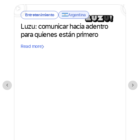
Argentina
Entretenimiento
E
Luzu: comunicar hacia adentro
Un
para quienes están primero
in
co
Read more
Rea