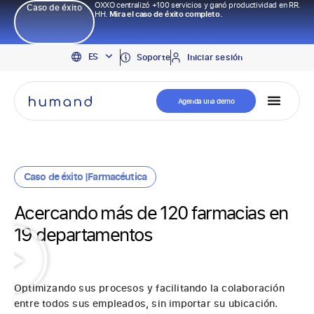
OXXO centralizó +100 servicios y ganó productividad en RR.
Caso de éxito
HH.
Mira el caso de éxito completo.
EN
ES
PT
Soporte
Iniciar sesión
Agenda una demo
Caso de éxito |
Farmacéutica
Acercando más de 120 farmacias en
19 departamentos
Optimizando sus procesos y facilitando la colaboración
entre todos sus empleados, sin importar su ubicación.