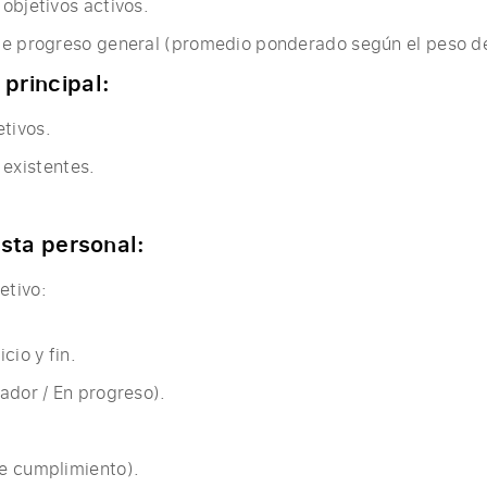
objetivos activos.
de progreso general (promedio ponderado según el peso de
 principal:
tivos.
s
existentes.
lista personal:
etivo:
cio y fin.
ador / En progreso).
e cumplimiento).