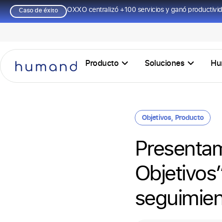
OXXO centralizó +100 servicios y ganó productivi
Caso de éxito
Producto
Soluciones
Hu
Objetivos
,
Producto
Presentam
Objetivos
seguimien