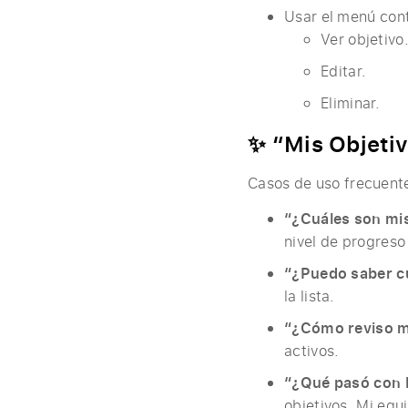
Usar el menú cont
Ver objetivo
Editar.
Eliminar.
✨ “Mis Objeti
Casos de uso frecuente
“¿Cuáles son mis
nivel de progreso
“¿Puedo saber c
la lista.
“¿Cómo reviso mi
activos.
“¿Qué pasó con l
objetivos, Mi equ