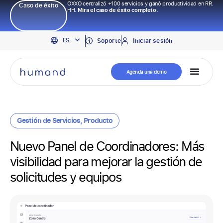
OXXO centralizó +100 servicios y ganó productividad en RR.
Caso de éxito
HH.
Mira el caso de éxito completo.
EN
ES
PT
Soporte
Iniciar sesión
Agenda una demo
Gestión de Servicios
,
Producto
Nuevo Panel de Coordinadores: Más
visibilidad para mejorar la gestión de
solicitudes y equipos