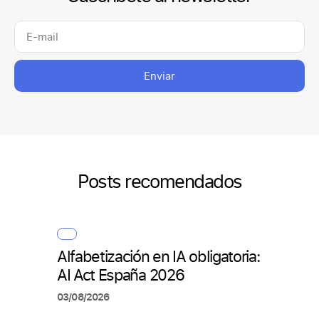
Enviar
Posts recomendados
Alfabetización en IA obligatoria:
Cómo
AI Act España 2026
pers
arti
03/08/2026
en R