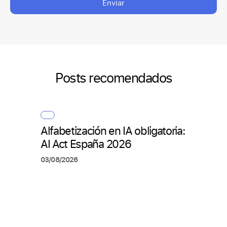
Enviar
Posts recomendados
Alfabetización en IA obligatoria:
Cómo
AI Act España 2026
pers
arti
03/08/2026
en R
20/07