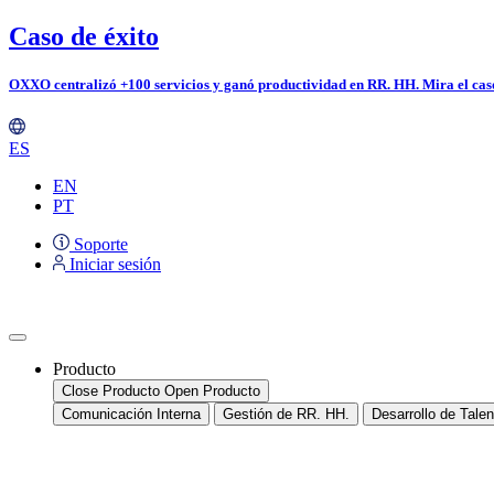
Ir
Caso de éxito
al
contenido
OXXO centralizó +100 servicios y ganó productividad en RR. HH.
Mira el cas
ES
EN
PT
Soporte
Iniciar sesión
Producto
Close Producto
Open Producto
Comunicación Interna
Gestión de RR. HH.
Desarrollo de Talen