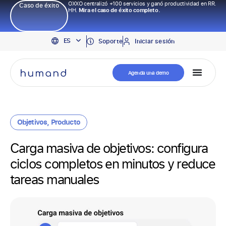
OXXO centralizó +100 servicios y ganó productividad en RR.
Caso de éxito
HH.
Mira el caso de éxito completo.
EN
ES
PT
Soporte
Iniciar sesión
Agenda una demo
Objetivos
,
Producto
Carga masiva de objetivos: configura
ciclos completos en minutos y reduce
tareas manuales