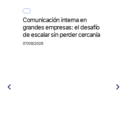
Comunicación interna en
Alfa
grandes empresas: el desafío
AI A
de escalar sin perder cercanía
03/08
07/08/2026