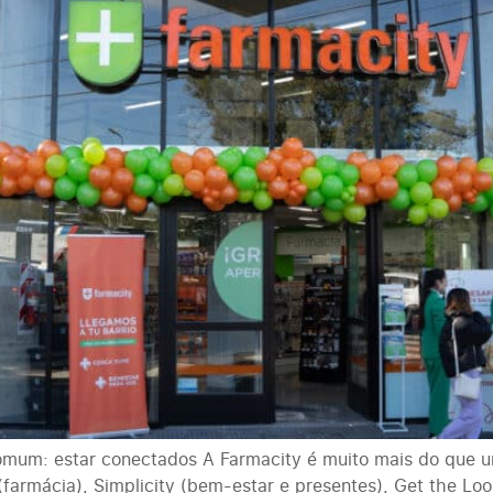
mum: estar conectados A Farmacity é muito mais do que u
 (farmácia), Simplicity (bem-estar e presentes), Get the L