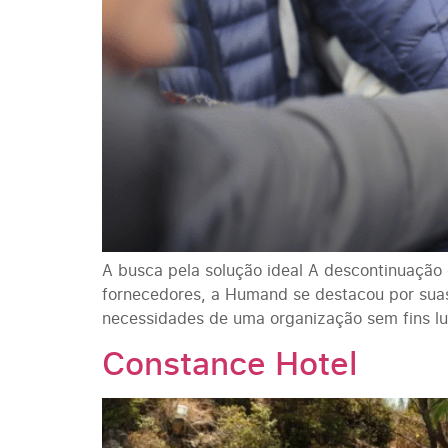
A busca pela solução ideal A descontinuação 
fornecedores, a Humand se destacou por sua
necessidades de uma organização sem fins lu
Constance Hotel