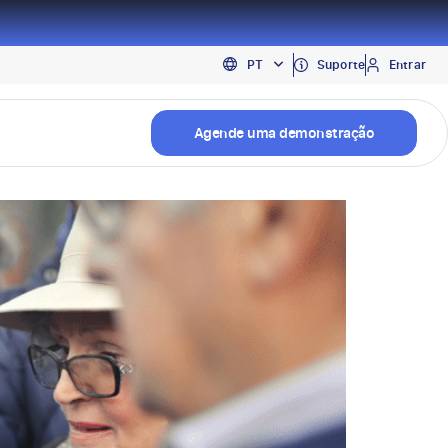
EN
Suporte
Entrar
PT
ES
os
Agende uma demonstração