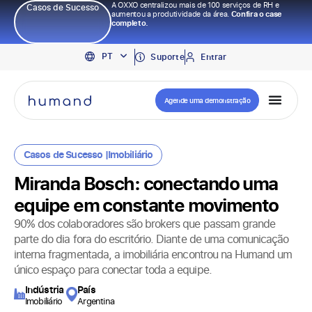
A OXXO centralizou mais de 100 serviços de RH e
Casos de Sucesso
aumentou a produtividade da área.
Confira o case
completo.
EN
PT
ES
Suporte
Entrar
Agende uma demonstração
Casos de Sucesso |
Imobiliário
Miranda Bosch: conectando uma
equipe em constante movimento
90% dos colaboradores são brokers que passam grande
parte do dia fora do escritório. Diante de uma comunicação
interna fragmentada, a imobiliária encontrou na Humand um
único espaço para conectar toda a equipe.
Indústria
País
Imobiliário
Argentina