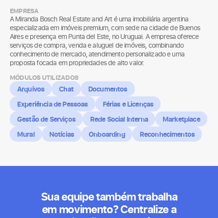
EMPRESA
A Miranda Bosch Real Estate and Art é uma imobiliária argentina
especializada em imóveis premium, com sede na cidade de Buenos
Aires e presença em Punta del Este, no Uruguai. A empresa oferece
serviços de compra, venda e aluguel de imóveis, combinando
conhecimento de mercado, atendimento personalizado e uma
proposta focada em propriedades de alto valor.
MÓDULOS UTILIZADOS
Arquivos
Chat
Documentos
Experiência de Pessoas
Férias e Licenças
Gestão de Serviços
Rede Social Interna
Marketplace
Mural
Notícias
Onboarding
Reconhecimentos
Sua equipe também trabalha
em movimento? Centralize a