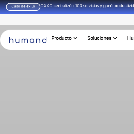
OXXO centralizó +100 servicios y ganó productivi
Caso de éxito
Producto
Soluciones
Hu