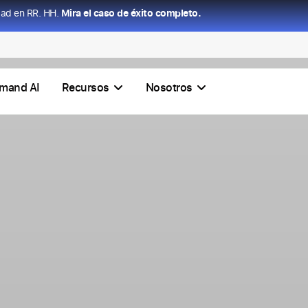
dad en RR. HH.
Mira el caso de éxito completo.
mand AI
Recursos
Nosotros