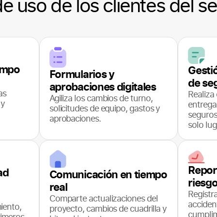
e uso de los clientes del s
empo
Gesti
Formularios y
de se
aprobaciones digitales
as
Realiza 
Agiliza los cambios de turno,
 y
entrega
solicitudes de equipo, gastos y
seguros
aprobaciones.
solo lug
Repor
ad
Comunicación en tiempo
riesg
real
Registr
Comparte actualizaciones del
acciden
iento,
proyecto, cambios de cuadrilla y
cumplim
imeros