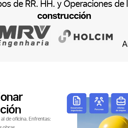
ipos de RR. HH. y Operaciones de 
construcción
ionar
ción
l de oficina. Enfrentas:
s obras.