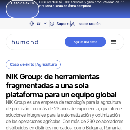
OXXO centralizó +100 servicios y ganó productividad en RR.
Caso de éxito
HH.
Mira el caso de éxito completo.
EN
ES
PT
Soporte
Iniciar sesión
Agenda una demo
Caso de éxito |
Agricultura
NIK Group: de herramientas
fragmentadas a una sola
plataforma para un equipo global
NIK Group es una empresa de tecnología para la agricultura
de precisión con más de 23 años de experiencia, que ofrece
soluciones integrales para la automatización y optimización
de las operaciones agrícolas. Con más de 280 colaboradores
distribuidos en distintos mercados, como Bulgaria, Rumania,