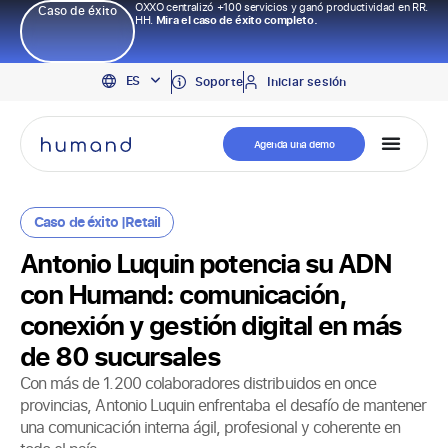
OXXO centralizó +100 servicios y ganó productividad en RR.
Caso de éxito
HH.
Mira el caso de éxito completo.
EN
ES
PT
Soporte
Iniciar sesión
Agenda una demo
Caso de éxito |
Retail
Antonio Luquin potencia su ADN
con Humand: comunicación,
conexión y gestión digital en más
de 80 sucursales
Con más de 1.200 colaboradores distribuidos en once
provincias, Antonio Luquin enfrentaba el desafío de mantener
una comunicación interna ágil, profesional y coherente en