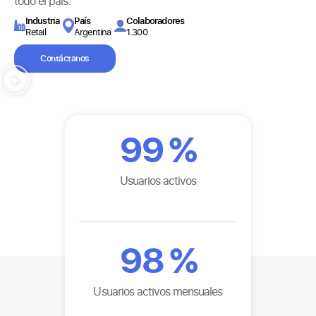
todo el país.
Industria
País
Colaboradores
Retail
Argentina
1.300
Contáctanos
99
%
Usuarios activos
98
%
Usuarios activos mensuales