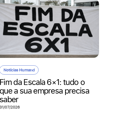
Tecnolo
Contr
Notícias Humand
digita
Fim da Escala 6×1: tudo o
proce
que a sua empresa precisa
opera
saber
22/07/20
31/07/2026