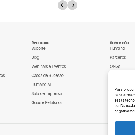
Recursos
Sobre nós
Suporte
Humand
Blog
Parceiros
Webinars e Eventos
ONGs
tos
Casos de Sucesso
LGPD
Humand AI
Para propor
Sala de Imprensa
para armaze
essas tecno
Guias e Relatórios
ou IDs exclu
negativamen