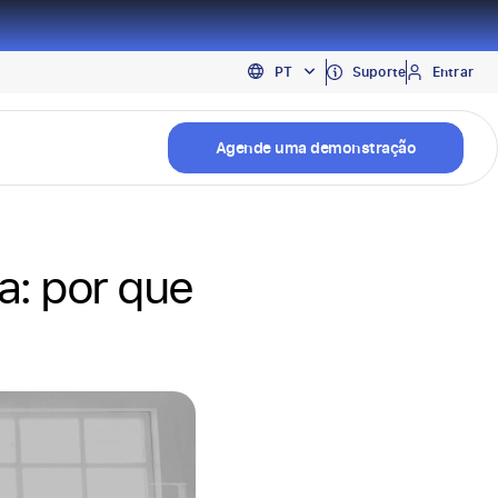
EN
Suporte
Entrar
PT
ES
Agende uma demonstração
a: por que