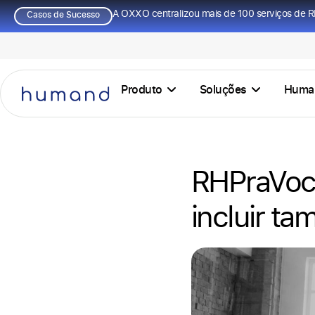
A OXXO centralizou mais de 100 serviços de R
Casos de Sucesso
Produto
Soluções
Huma
RHPraVocê
incluir t