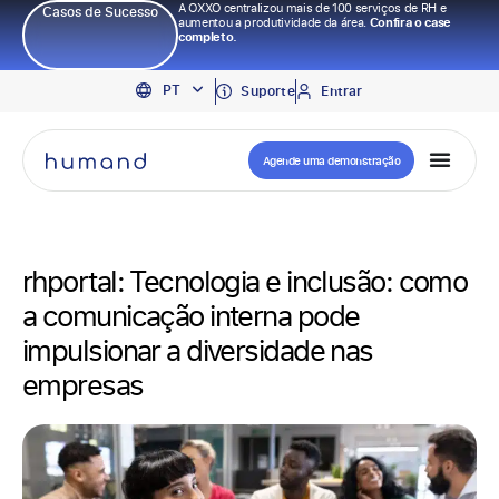
A OXXO centralizou mais de 100 serviços de RH e
Casos de Sucesso
aumentou a produtividade da área.
Confira o case
completo.
EN
PT
ES
Suporte
Entrar
Agende uma demonstração
rhportal: Tecnologia e inclusão: como
a comunicação interna pode
impulsionar a diversidade nas
empresas