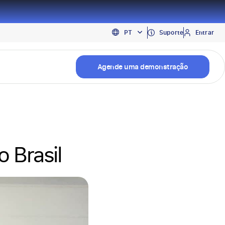
EN
Suporte
Entrar
PT
ES
Agende uma demonstração
 Brasil