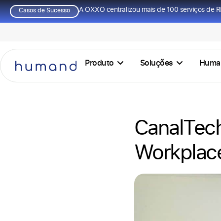
A OXXO centralizou mais de 100 serviços de R
Casos de Sucesso
Produto
Soluções
Huma
CanalTech
Workplace