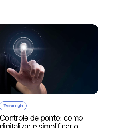
Recurs
Licen
obrig
dias 
Tecnologia
Controle de ponto: como
22/07/20
digitalizar e simplificar o