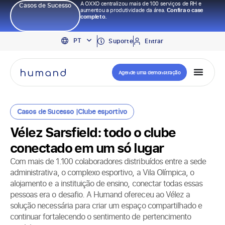
A OXXO centralizou mais de 100 serviços de RH e
Casos de Sucesso
aumentou a produtividade da área.
Confira o case
completo.
EN
PT
ES
Suporte
Entrar
Agende uma demonstração
Casos de Sucesso |
Clube esportivo
Vélez Sarsfield: todo o clube
conectado em um só lugar
Com mais de 1.100 colaboradores distribuídos entre a sede
administrativa, o complexo esportivo, a Vila Olímpica, o
alojamento e a instituição de ensino, conectar todas essas
pessoas era o desafio. A Humand ofereceu ao Vélez a
solução necessária para criar um espaço compartilhado e
continuar fortalecendo o sentimento de pertencimento