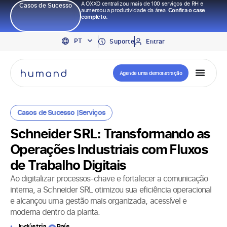
A OXXO centralizou mais de 100 serviços de RH e
Casos de Sucesso
aumentou a produtividade da área.
Confira o case
completo.
EN
PT
ES
Suporte
Entrar
Agende uma demonstração
Casos de Sucesso |
Serviços
Schneider SRL: Transformando as
Operações Industriais com Fluxos
de Trabalho Digitais
Ao digitalizar processos-chave e fortalecer a comunicação
interna, a Schneider SRL otimizou sua eficiência operacional
e alcançou uma gestão mais organizada, acessível e
moderna dentro da planta.
Indústria
País