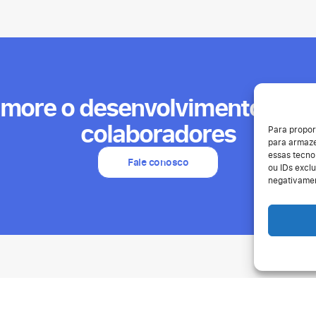
imore o desenvolvimento dos 
colaboradores
Para propor
para armaze
essas tecno
Fale conosco
ou IDs exclu
negativamen
Recursos
Sobre nós
Suporte
Humand