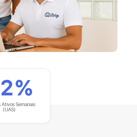
2
%
s Ativos Semanais
(UAS)