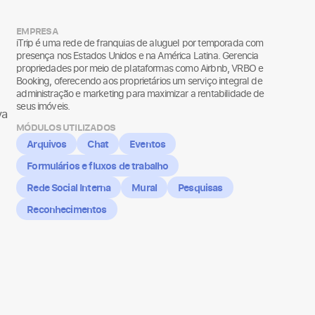
EMPRESA
iTrip é uma rede de franquias de aluguel por temporada com
presença nos Estados Unidos e na América Latina. Gerencia
propriedades por meio de plataformas como Airbnb, VRBO e
Booking, oferecendo aos proprietários um serviço integral de
administração e marketing para maximizar a rentabilidade de
seus imóveis.
va
MÓDULOS UTILIZADOS
Arquivos
Chat
Eventos
Formulários e fluxos de trabalho
Rede Social Interna
Mural
Pesquisas
Reconhecimentos