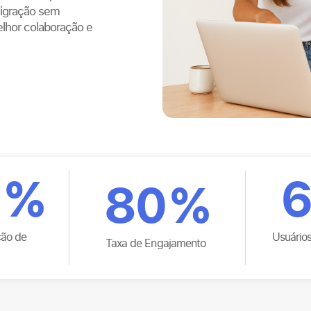
igração sem
elhor colaboração e
%
6
80
%
ção de
Usuário
Taxa de Engajamento