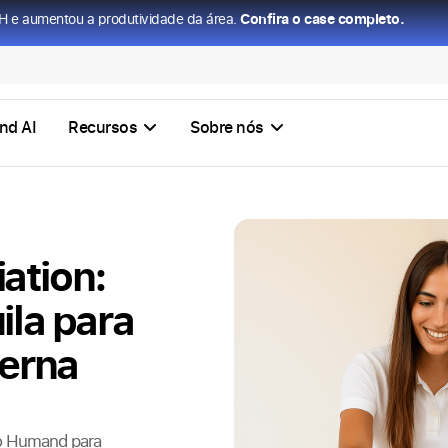
H e aumentou a produtividade da área.
Confira o case completo.
nd AI
Recursos
Sobre nós
iation:
la para
erna
 o Humand para