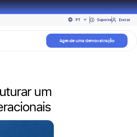
EN
Suporte
Entrar
PT
ES
Agende uma demonstração
uturar um
eracionais