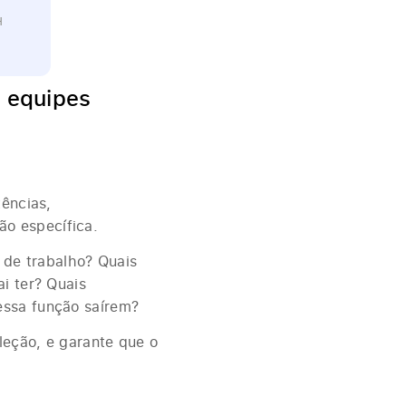
H
a equipes
tências,
o específica.
l de trabalho? Quais
i ter? Quais
essa função saírem?
leção, e garante que o