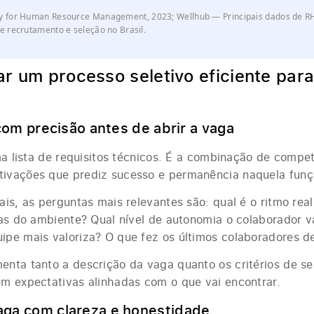
 for Human Resource Management, 2023; Wellhub — Principais dados de R
e recrutamento e seleção no Brasil.
r um processo seletivo eficiente par
 com precisão antes de abrir a vaga
ma lista de requisitos técnicos. É a combinação de compe
ivações que prediz sucesso e permanência naquela funçã
is, as perguntas mais relevantes são: qual é o ritmo rea
as do ambiente? Qual nível de autonomia o colaborador va
pe mais valoriza? O que fez os últimos colaboradores d
nta tanto a descrição da vaga quanto os critérios de se
m expectativas alinhadas com o que vai encontrar.
aga com clareza e honestidade