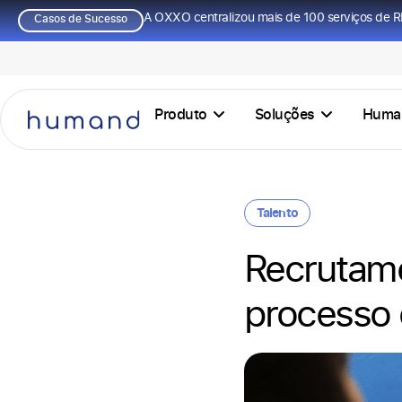
A OXXO centralizou mais de 100 serviços de R
Casos de Sucesso
Produto
Soluções
Huma
Talento
Recrutame
processo 