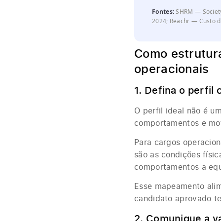
Fontes:
SHRM — Society
2024; Reachr — Custo d
Como estrutura
operacionais
1. Defina o perfil
O perfil ideal não é u
comportamentos e mot
Para cargos operaciona
são as condições físic
comportamentos a equi
Esse mapeamento alime
candidato aprovado te
2. Comunique a v