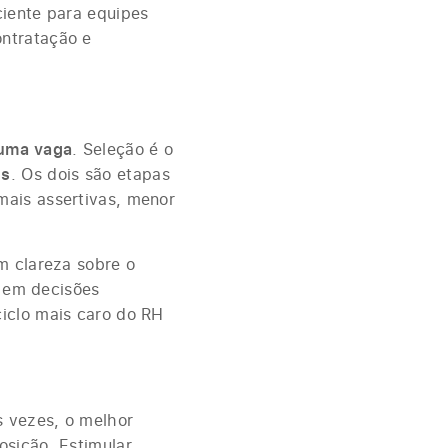
ciente para equipes
ontratação e
 uma vaga
. Seleção é o
os
. Os dois são etapas
mais assertivas, menor
m clareza sobre o
a em decisões
iclo mais caro do RH
 vezes, o melhor
osição. Estimular