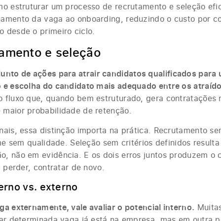
mo estruturar um processo de recrutamento e seleção efi
amento da vaga ao onboarding, reduzindo o custo por c
 desde o primeiro ciclo.
tamento e seleção
junto de ações para atrair candidatos qualificados para
 e escolha do candidato mais adequado entre os atraíd
 fluxo que, quando bem estruturado, gera contratações 
maior probabilidade de retenção.
nais, essa distinção importa na prática. Recrutamento se
ume sem qualidade. Seleção sem critérios definidos result
, não em evidência. E os dois erros juntos produzem o c
, perder, contratar de novo.
erno vs. externo
ga externamente, vale avaliar o potencial interno.
Muitas
par determinada vaga já está na empresa, mas em outra p