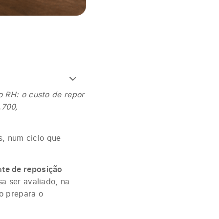
 RH: o custo de repor
.700,
s, num ciclo que
nte de reposição
sa ser avaliado, na
o prepara o