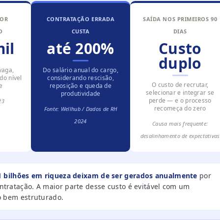
POR
CONTRATAÇÃO ERRADA
SAÍDA NOS PRIMEIROS 90
O
CUSTA
DIAS
il
até 200%
Custo
duplo
vaga,
Do salário anual do cargo,
o nível
considerando rescisão,
O custo de recrutar,
e
reposição e queda de
selecionar e integrar se
produtividade
perde — e o processo
23
recomeça do zero
Fonte: Wellhub / Dados de RH
2024
Causa mais frequente:
desalinhamento de expectativas
1 bilhões em riqueza deixam de ser gerados anualmente
por
tratação. A maior parte desse custo é evitável com um
o bem estruturado.