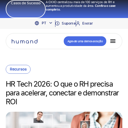
A OXXO centralizou mais de 100 serviços de RH e
Casos de Sucesso
aumentou a produtividade da área.
Confira o case
completo.
EN
PT
ES
Suporte
Entrar
Agende uma demonstração
Recursos
HR Tech 2026: O que o RH precisa
para acelerar, conectar e demonstrar
ROI