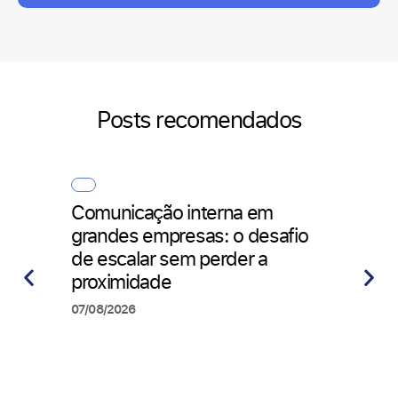
Posts recomendados
Tal
Comunicação interna em
Trab
grandes empresas: o desafio
com
de escalar sem perder a
impa
proximidade
07/08
07/08/2026