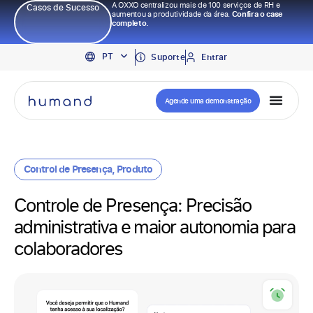
A OXXO centralizou mais de 100 serviços de RH e
Casos de Sucesso
aumentou a produtividade da área.
Confira o case
completo.
EN
PT
ES
Suporte
Entrar
Agende uma demonstração
Control de Presença
,
Produto
Controle de Presença: Precisão
administrativa e maior autonomia para
colaboradores