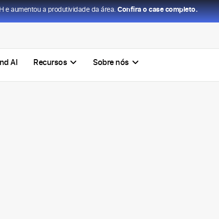
H e aumentou a produtividade da área.
Confira o case completo.
nd AI
Recursos
Sobre nós