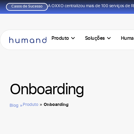
A OXXO centralizou mais de 100 serviços de R
Casos de Sucesso
Produto
Soluções
Huma
Onboarding
Onboarding
Produto
»
Blog »