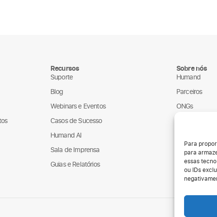
Recursos
Sobre nós
Suporte
Humand
Blog
Parceiros
Webinars e Eventos
ONGs
tos
Casos de Sucesso
LGPD
Humand AI
Para propor
Sala de Imprensa
para armaze
essas tecno
Guias e Relatórios
ou IDs exclu
negativamen