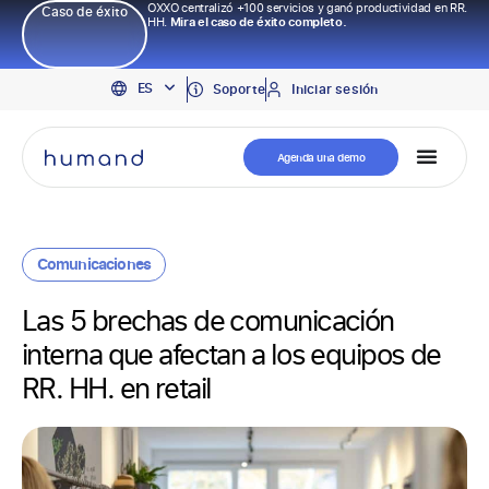
OXXO centralizó +100 servicios y ganó productividad en RR.
Caso de éxito
HH.
Mira el caso de éxito completo.
EN
ES
PT
Soporte
Iniciar sesión
Agenda una demo
Comunicaciones
Las 5 brechas de comunicación
interna que afectan a los equipos de
RR. HH. en retail