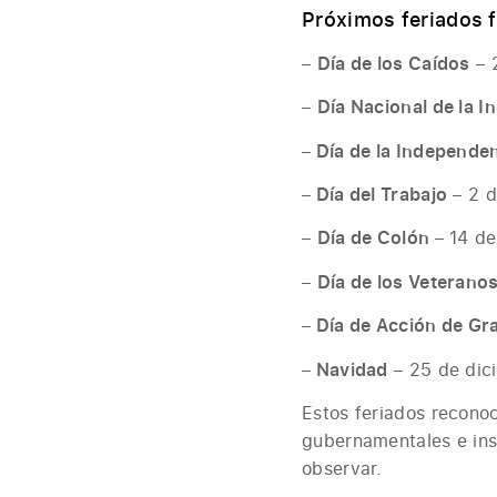
Próximos feriados f
–
Día de los Caídos
– 
–
Día Nacional de la 
–
Día de la Independe
–
Día del Trabajo
– 2 d
–
Día de Colón
– 14 de
–
Día de los Veterano
–
Día de Acción de Gr
–
Navidad
– 25 de dic
Estos feriados recono
gubernamentales e inst
observar.