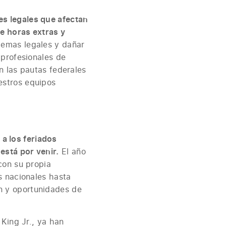
es legales que afectan
e horas extras y
blemas legales y dañar
 profesionales de
n las pautas federales
estros equipos
a los feriados
está por venir.
El año
con su propia
s nacionales hasta
n y oportunidades de
 King Jr., ya han