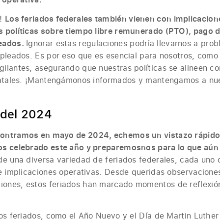
s!
Los feriados federales también vienen con implicacion
 políticas sobre tiempo libre remunerado (PTO), pago d
leados.
Ignorar estas regulaciones podría llevarnos a pro
mpleados. Es por eso que es esencial para nosotros, como
ilantes, asegurando que nuestras políticas se alineen co
tatales. ¡Mantengámonos informados y mantengamos a nu
 del 2024
ontramos en mayo de 2024, echemos un vistazo rápido 
s celebrado este año y preparemosnos para lo que aún 
de una diversa variedad de feriados federales, cada uno 
 e implicaciones operativas. Desde queridas observacione
ones, estos feriados han marcado momentos de reflexió
os feriados, como el Año Nuevo y el Día de Martin Luther