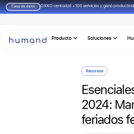
OXXO centralizó +100 servicios y ganó productivi
Caso de éxito
Producto
Soluciones
Hu
Recursos
Esenciale
2024: Man
feriados 