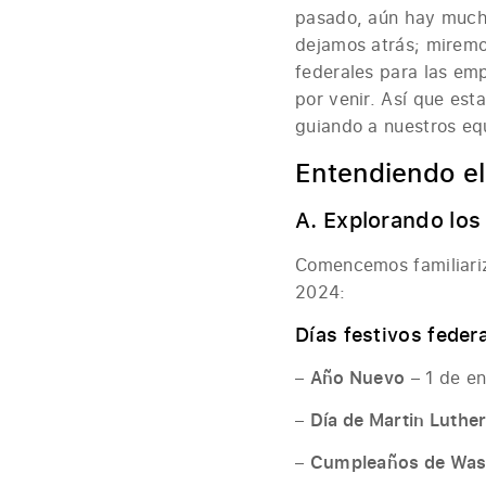
pasado, aún hay mucho
dejamos atrás; miremos
federales para las em
por venir. Así que est
guiando a nuestros equ
Entendiendo el
A. Explorando los
Comencemos familiariz
2024:
Días festivos feder
–
Año Nuevo
– 1 de en
–
Día de Martin Luther
–
Cumpleaños de Wa