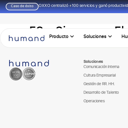
OXXO centralizó +100 servicios y ganó productivi
Caso de éxito
ES – Siemens – E
Producto
Soluciones
Hu
Soluciones
Comunicación Interna
Cultura Empresarial
Gestión de RR. HH.
Desarrollo de Talento
Operaciones