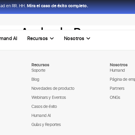
dad en RR. HH.
Mira el caso de éxito completo.
lena Andrade Reza
mand AI
Recursos
Nosotros
Recursos
Nosotros
Soporte
Humand
Blog
Página de em
Novedades de producto
Partners
Webinars y Eventos
ONGs
Casos de éxito
Humand AI
Guías y Reportes