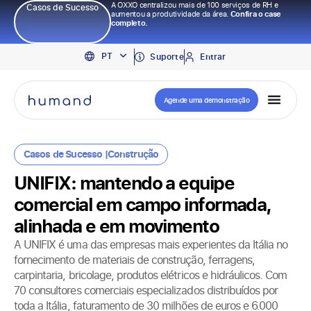
A OXXO centralizou mais de 100 serviços de RH e
Casos de Sucesso
aumentou a produtividade da área.
Confira o case
completo.
EN
PT
ES
Suporte
Entrar
Agende uma demonstração
Casos de Sucesso |
Construção
UNIFIX: mantendo a equipe
comercial em campo informada,
alinhada e em movimento
A UNIFIX é uma das empresas mais experientes da Itália no
fornecimento de materiais de construção, ferragens,
carpintaria, bricolage, produtos elétricos e hidráulicos. Com
70 consultores comerciais especializados distribuídos por
toda a Itália, faturamento de 30 milhões de euros e 6.000