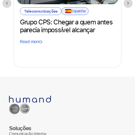
Espanha
Telecomunicações
M
Grupo CPS: Chegar a quem antes
Co
parecia impossível alcançar
Fu
Read more
Qu
Rea
Soluções
Comunicação Interna