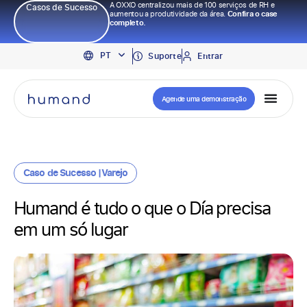
A OXXO centralizou mais de 100 serviços de RH e
Casos de Sucesso
aumentou a produtividade da área.
Confira o case
completo.
EN
PT
ES
Suporte
Entrar
Agende uma demonstração
Caso de Sucesso |
Varejo
Humand é tudo o que o Día precisa
em um só lugar