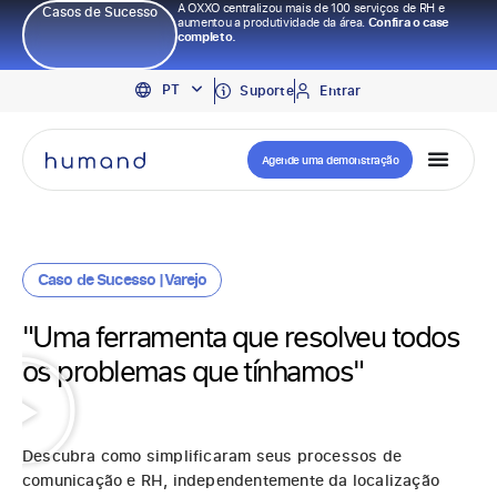
A OXXO centralizou mais de 100 serviços de RH e
Casos de Sucesso
aumentou a produtividade da área.
Confira o case
completo.
EN
PT
ES
Suporte
Entrar
Agende uma demonstração
Caso de Sucesso |
Varejo
"Uma ferramenta que resolveu todos
os problemas que tínhamos"
Descubra como simplificaram seus processos de
comunicação e RH, independentemente da localização