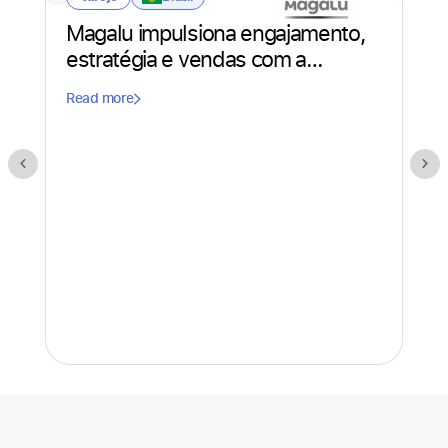
Ag
Magalu impulsiona engajamento,
pa
estratégia e vendas com a
Humand
Rea
Read more