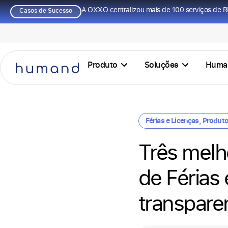
A OXXO centralizou mais de 100 serviços de R
Casos de Sucesso
Produto
Soluções
Huma
Férias e Licenças
,
Produt
Três melh
de Férias 
transpare