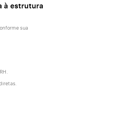
a à estrutura
conforme sua
 RH.
diretas.