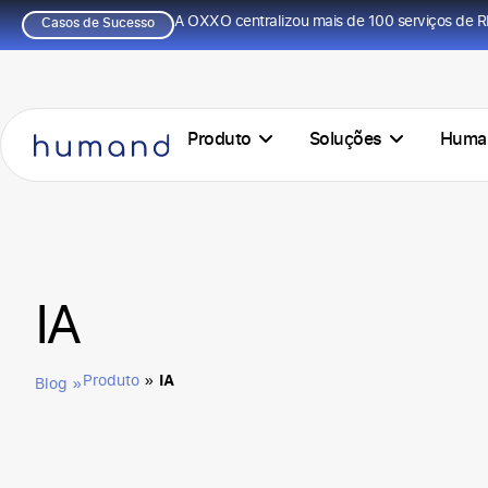
A OXXO centralizou mais de 100 serviços de R
Casos de Sucesso
Produto
Soluções
Huma
IA
IA
Produto
»
Blog »