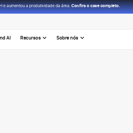
H e aumentou a produtividade da área.
Confira o case completo.
nd AI
Recursos
Sobre nós