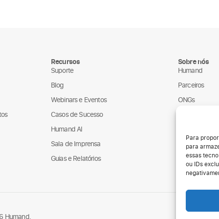
Recursos
Sobre nós
Suporte
Humand
Blog
Parceiros
Webinars e Eventos
ONGs
tos
Casos de Sucesso
LGPD
Humand AI
Para propor
Sala de Imprensa
para armaze
essas tecno
Guias e Relatórios
ou IDs exclu
negativamen
26 Humand.