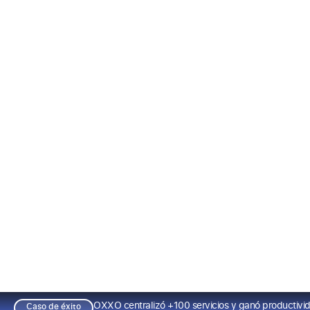
OXXO centralizó +100 servicios y ganó productivi
Caso de éxito
Producto
Soluciones
Hu
Tu emp
más intel
Conecta a tu equipo, mejora la ex
procesos internos con la a