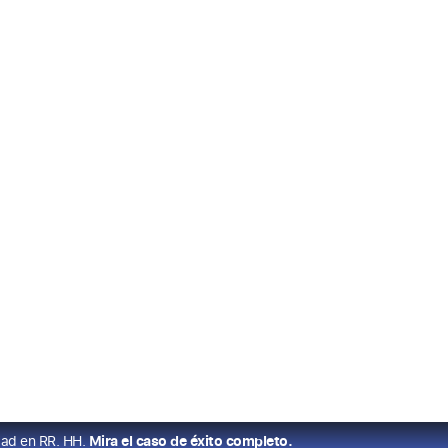
dad en RR. HH.
Mira el caso de éxito completo.
mand AI
Recursos
Nosotros
resa,
igente.
periencia de los empleados y agiliza
pp #1 potenciada con IA para: