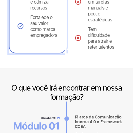
e otimiza
em tarefas
recursos
manuais e
pouco
Fortalece o
estratégicas
seu valor
como marca
Tem
empregadora
dificuldade
para atrair e
reter talentos
O que você irá encontrar em nossa
formação?
Pilares da Comunicação
Interna 4.0 e Framework
CCEA