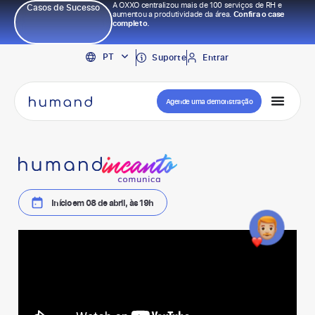
A OXXO centralizou mais de 100 serviços de RH e
Casos de Sucesso
aumentou a produtividade da área.
Confira o case
completo.
EN
PT
ES
Suporte
Entrar
Agende uma demonstração
Início em 08 de abril, às 19h