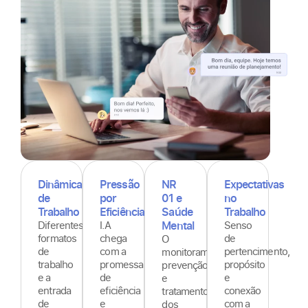
Dinâmicas
Pressão
NR
Expectativas
de
por
01 e
no
Trabalho
Eficiência
Saúde
Trabalho
Diferentes
I.A
Mental
Senso
formatos
chega
de
O
de
com a
pertencimento,
monitoramento,
trabalho
promessa
propósito
prevenção
e a
de
e
e
entrada
eficiência
conexão
tratamento
de
e
com a
dos