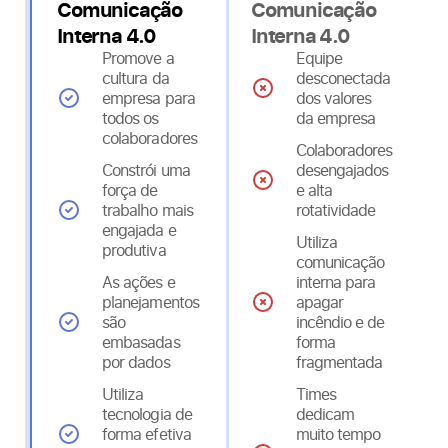
Comunicação
Comunicação
Interna 4.0
Interna 4.0
Promove a
Equipe
cultura da
desconectada
empresa para
dos valores
todos os
da empresa
colaboradores
Colaboradores
Constrói uma
desengajados
força de
e alta
trabalho mais
rotatividade
engajada e
Utiliza
produtiva
comunicação
As ações e
interna para
planejamentos
apagar
são
incêndio e de
embasadas
forma
por dados
fragmentada
Utiliza
Times
tecnologia de
dedicam
forma efetiva
muito tempo