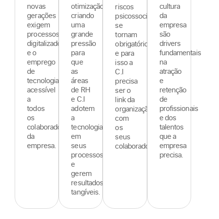
novas
otimização,
cultura
riscos
gerações
criando
da
psicossociais
exigem
uma
empresa
se
processos
grande
são
tornam
digitalizados
pressão
drivers
obrigatórios,
e o
para
fundamentais
e para
emprego
que
na
isso a
de
as
atração
C.I
tecnologia
áreas
e
precisa
acessível
de RH
retenção
ser o
a
e C.I
de
link da
todos
adotem
profissionais
organização
os
a
e dos
com
colaboradores
tecnologia
talentos
os
da
em
que a
seus
empresa.
seus
empresa
colaboradores.
processos
precisa.
e
gerem
resultados
tangíveis.