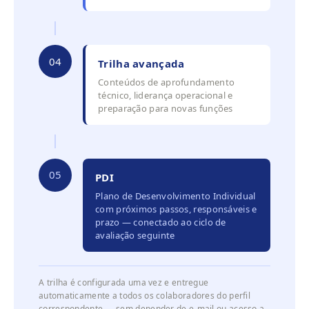
04
Trilha avançada
Conteúdos de aprofundamento
técnico, liderança operacional e
preparação para novas funções
05
PDI
Plano de Desenvolvimento Individual
com próximos passos, responsáveis e
prazo — conectado ao ciclo de
avaliação seguinte
A trilha é configurada uma vez e entregue
automaticamente a todos os colaboradores do perfil
correspondente — sem depender de e-mail ou acesso a