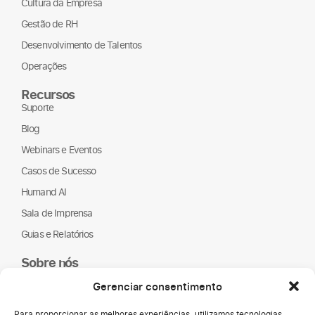
Cultura da Empresa
Gestão de RH
Desenvolvimento de Talentos
Operações
Recursos
Suporte
Blog
Webinars e Eventos
Casos de Sucesso
Humand AI
Sala de Imprensa
Guias e Relatórios
Sobre nós
Humand
Gerenciar consentimento
Parceiros
Para proporcionar as melhores experiências, utilizamos tecnologias