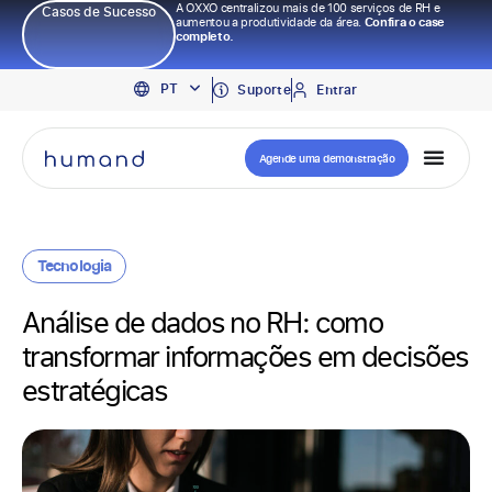
A OXXO centralizou mais de 100 serviços de RH e
Casos de Sucesso
aumentou a produtividade da área.
Confira o case
completo.
EN
PT
ES
Suporte
Entrar
Agende uma demonstração
Tecnologia
Análise de dados no RH: como
transformar informações em decisões
estratégicas